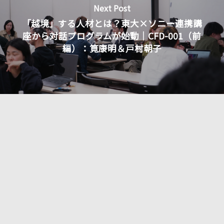
Next Post
「越境」する人材とは？東大×ソニー連携講
座から対話プログラムが始動｜CFD-001（前
編）：筧康明＆戸村朝子