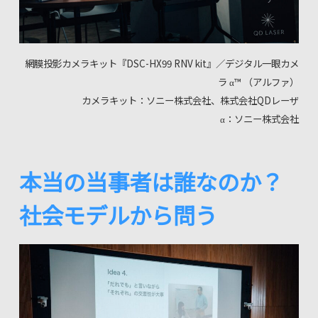
網膜投影カメラキット『DSC-HX99 RNV kit』／デジタル一眼カメ
ラ α™ （アルファ）
カメラキット：ソニー株式会社、株式会社QDレーザ
α：ソニー株式会社
本当の当事者は誰なのか？
社会モデルから問う